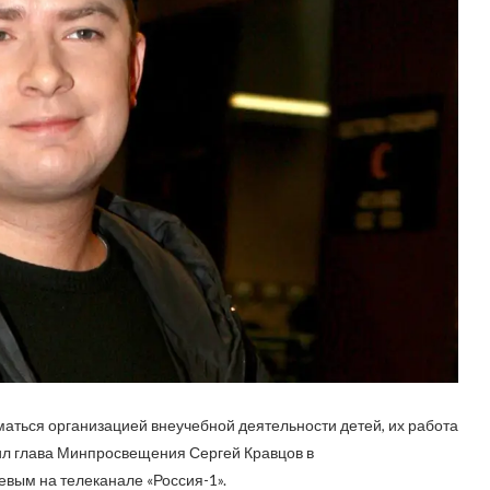
маться организацией внеучебной деятельности детей, их работа
вил глава Минпросвещения Сергей Кравцов в
евым на телеканале «Россия-1».