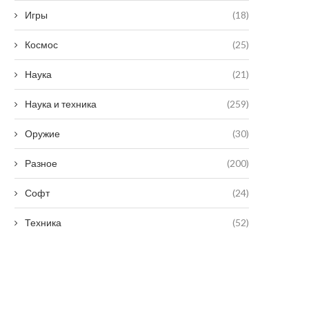
Игры
(18)
Космос
(25)
Наука
(21)
Наука и техника
(259)
Оружие
(30)
Разное
(200)
Софт
(24)
Техника
(52)
Трамп заявил о планах признать
В Ираке протестующие п
наркокартели из Мексики...
иранское консульст
18 сентября, 2025
16 сентября, 2025