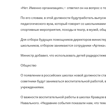
«Нет. Именно организация»,— ответил он на вопрос о т
По его словам, в этой должности будутработать выпуск
педагогического вуза, который говорит со школьникам
спортивные мероприятия, походы в театр, в музей, обще
Для отбора будущих помощников директоров министер
школьников, отбором занимаются сотрудники «Артека».
Министр добавил, что использовать детей радидостиж
Общество
О появлении в российских школах новой должности стал
советники будут заниматься воспитательной работой
учреждениями.
О важности воспитательной работы в школах Кравцов 
Навального. «Недавние события показали нам, что тем