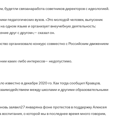
ом, будетли связанаработа советников директоров с идеологией.
ники педагогических вузов. «Это молодой человек, выпускник
и на одном языке и организует внеучебную деятельность:
ние друг с другом»,— сказал он.
ство организовало конкурс совместно с Российским движением
ении каких-либо интересов— недопустимо.
о известно в декабре 2020-го. Как тогда сообщил Кравцов,
, взаимодействием между школами и другими образовательными
вновь заявил27 январяна фоне протестов в поддержку Алексея
а воспитания, о которой мы в последнее время много говорим,