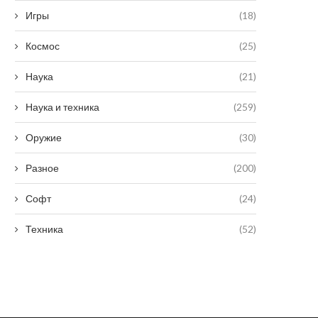
Игры
(18)
Космос
(25)
Наука
(21)
Наука и техника
(259)
Оружие
(30)
Разное
(200)
Трамп заявил о планах признать
В Ираке протестующие п
наркокартели из Мексики...
иранское консульст
Софт
(24)
18 сентября, 2025
16 сентября, 2025
Техника
(52)