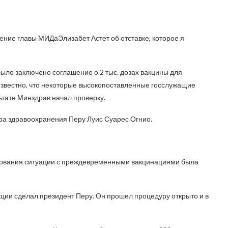
ение главы МИДаЭлизабет Астет об отставке, которое я
ыло заключено соглашение о 2 тыс. дозах вакцины для
известно, что некоторые высокопоставленные госслужащие
ьтате Минздрав начал проверку.
тра здравоохранения Перу Луис Суарес Огнио.
дования ситуации с преждевременными вакцинациями была
ции сделал президент Перу. Он прошел процедуру открыто и в