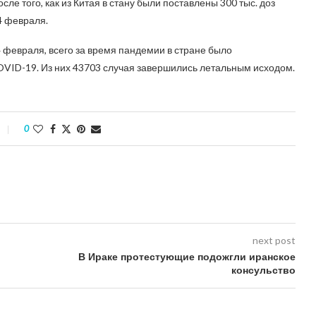
е того, как из Китая в стану были поставлены 300 тыс. доз
4 февраля.
февраля, всего за время пандемии в стране было
OVID-19. Из них 43703 случая завершились летальным исходом.
0
next post
В Ираке протестующие подожгли иранское
консульство