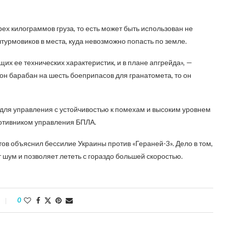
ех килограммов груза, то есть может быть использован не
штурмовиков в места, куда невозможно попасть по земле.
щих ее технических характеристик, и в плане апгрейда», —
рон барабан на шесть боеприпасов для гранатомета, то он
 для управления с устойчивостью к помехам и высоким уровнем
отивником управления БПЛА.
ов объяснил бессилие Украины против «Гераней-3». Дело в том,
т шум и позволяет лететь с гораздо большей скоростью.
0