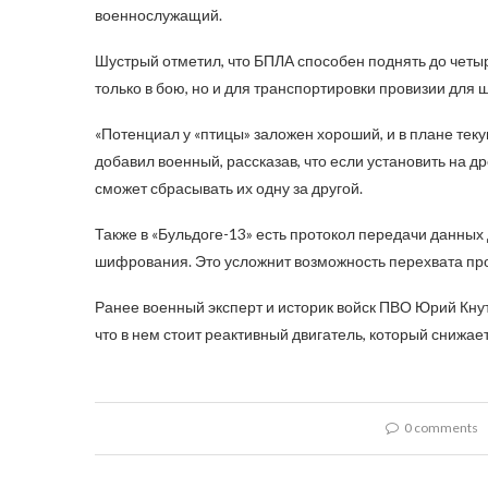
военнослужащий.
Шустрый отметил, что БПЛА способен поднять до четыр
только в бою, но и для транспортировки провизии для 
«Потенциал у «птицы» заложен хороший, и в плане теку
добавил военный, рассказав, что если установить на д
сможет сбрасывать их одну за другой.
Также в «Бульдоге-13» есть протокол передачи данных
шифрования. Это усложнит возможность перехвата пр
Ранее военный эксперт и историк войск ПВО Юрий Кнут
что в нем стоит реактивный двигатель, который снижае
0 comments