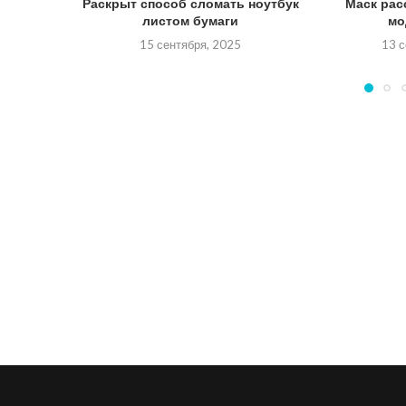
Раскрыт способ сломать ноутбук
Маск рас
листом бумаги
мо
15 сентября, 2025
13 с